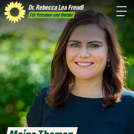
mich
Themen
Wahlkreis
Dr. Rebecca Lea
Freudl
Kontakt
Für Potsdam und Werder