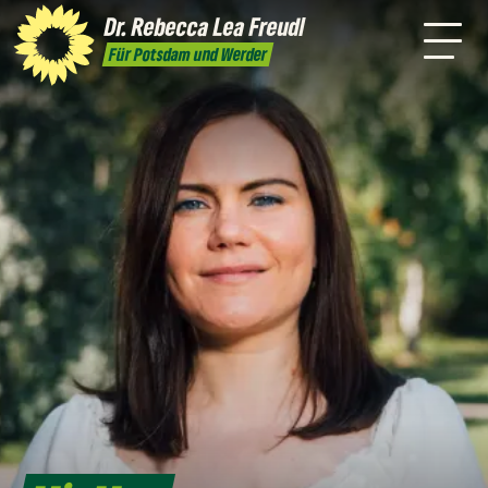
mich
Themen
Wahlkreis
Dr. Rebecca Lea
Freudl
Kontakt
Für Potsdam und Werder